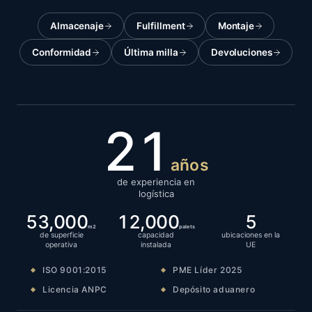
Almacenaje
Fulfillment
Montaje
Conformidad
Última milla
Devoluciones
21
años
de experiencia en
logística
53,000
12,000
5
m2
palets
de superficie
capacidad
ubicaciones en la
operativa
instalada
UE
ISO 9001:2015
PME Líder 2025
Licencia ANPC
Depósito aduanero